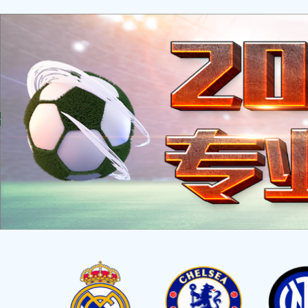
一、引言
华体会手机网页版登录入口平台
二、信息收集范围
我们可能收集以下信息：
注册信息：如手机号、昵称、
设备信息：操作系统、浏览器