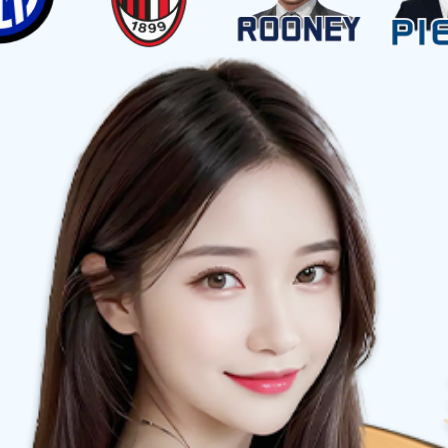
留时间、偏好设置等
验
务
，仅在以下情况下共享：
、云服务）合作时
调取