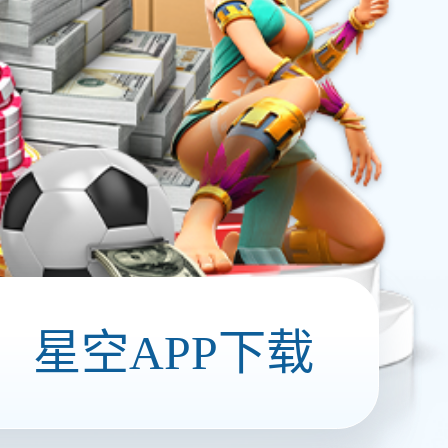
开启深色模式
结
点击页面右上角图标进入夜间护眼