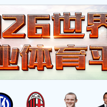
App下载
公司介绍
体育资讯
隐私政策
为用户提供便捷、实时的体育赛事内容，在保障服务体验的同时，我
头像等基础资料
、分辨率、唯一标识等