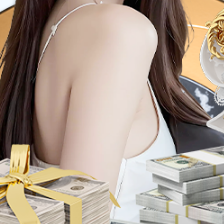
会手机网页版登录入口服务中您的数据安全，包括但不限于：
知
户提供注册服务。如发现未成年人信息，我们将及时删除。如您是监护