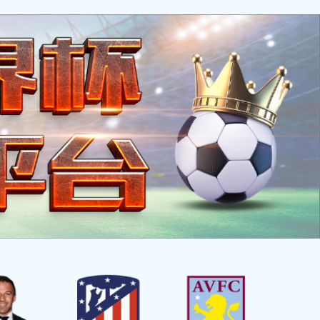
注册入口
们高度重视个人隐私保护。