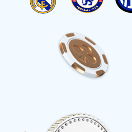
行为记录：包括访问路径、停
位置信息：在获得授权后采集
三、信息使用目的
收集到的信息将用于：
为您提供定制化内容与互动体
保障账号和数据安全
进行数据分析与服务优化
在授权基础上提供通知推送服
四、第三方共享与信息披露
我们承诺不会随意出售用户信息
经您明确授权的合作服务
与第三方技术支持商（如推送
法律法规要求或监管部门依法